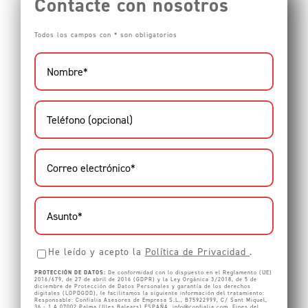
Contacte con nosotros
Todos los campos con * son obligatorios
He leído y acepto la
Política de Privacidad
.
PROTECCIÓN DE DATOS:
De conformidad con lo dispuesto en el Reglamento (UE)
2016/679, de 27 de abril de 2016 (GDPR) y la Ley Orgánica 3/2018, de 5 de
diciembre de Protección de Datos Personales y garantía de los derechos
digitales (LOPDGDD), le facilitamos la siguiente información del tratamiento:
Responsable: Confialia Asesores de Empresa S.L., B75922999, C/ Sant Miquel,
36 - 1 A 07002 Palma (Illes Balears) ESPAÑA,
info@confialia.com
. Fines del