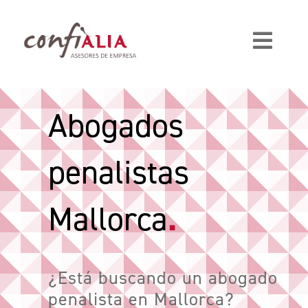
Saltar
al
contenido
Toggl
Navig
Servicios
Abogados
Abogados Palma de Mallorca
penalistas
Sobre nosotros
.
Mallorca
Blog
¿Está buscando un abogado
penalista en Mallorca?
Contacto