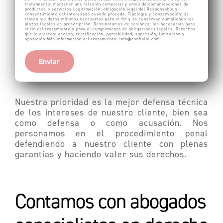
tratamiento: mantener una relación comercial y envío de comunicaciones de
productos o servicios Legitimación: obligación legal del Responsable y
consentimiento del interesado cuando proceda. Tipología y conservación: se
tratan los datos mínimos necesarios para el fin y se conservan cumpliendo los
plazos legales de prescripción. Destinatarios de cesiones: las necesarias para
el fin del tratamiento y para el cumplimiento de obligaciones legales. Derechos
que le asisten: acceso, rectificación, portabilidad, supresión, limitación y
oposición Más información del tratamiento:
info@confialia.com
.
Enviar
Nuestra prioridad es la mejor defensa técnica
de los intereses de nuestro cliente, bien sea
como defensa o como acusación. Nos
personamos en el procedimiento penal
defendiendo a nuestro cliente con plenas
garantías y haciendo valer sus derechos.
Contamos con abogados