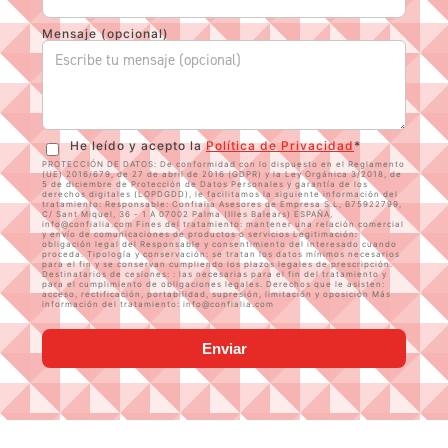
Mensaje (opcional)
He leído y acepto la
Política de Privacidad
*
PROTECCIÓN DE DATOS: De conformidad con lo dispuesto en el Reglamento
(UE) 2016/679, de 27 de abril de 2016 (GDPR) y la Ley Orgánica 3/2018, de
5 de diciembre de Protección de Datos Personales y garantía de los
derechos digitales (LOPDGDD), le facilitamos la siguiente información del
tratamiento: Responsable: Confialia Asesores de Empresa S.L, B75922799,
C/ Sant Miquel, 36 - 1 A 07002 Palma (Illes Balears) ESPAÑA,
info@confialia.com Fines del tratamiento: mantener una relación comercial
y envío de comunicaciones de productos o servicios Legitimación:
obligación legal del Responsable y consentimiento del interesado cuando
proceda. Tipología y conservación: se tratan los datos mínimos necesarios
para el fin y se conservan cumpliendo los plazos legales de prescripción.
Destinatarios de cesiones: : las necesarias para el fin del tratamiento y
para el cumplimiento de obligaciones legales. Derechos que le asisten:
acceso, rectificación, portabilidad, supresión, limitación y oposición Más
información del tratamiento: info@confialia.com
Enviar