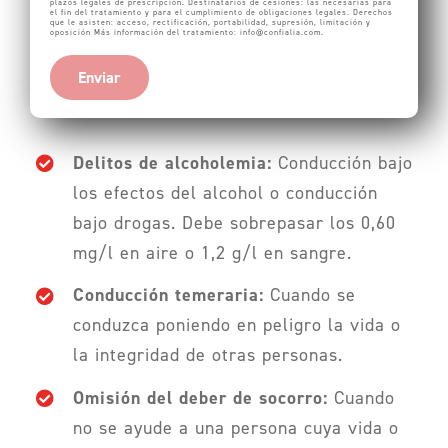
plazos legales de prescripción. Destinatarios de cesiones: las necesarias para
el fin del tratamiento y para el cumplimiento de obligaciones legales. Derechos
que le asisten: acceso, rectificación, portabilidad, supresión, limitación y
oposición Más información del tratamiento:
info@confialia.com
.
Enviar
Delitos de alcoholemia:
Conducción bajo
los efectos del alcohol o conducción
bajo drogas.
Debe sobrepasar los 0,60
mg/l en aire o 1,2 g/l en sangre.
Conducción temeraria:
Cuando se
conduzca poniendo en peligro la vida o
la integridad de otras personas.
Omisión del deber de socorro:
Cuando
no se ayude a una persona cuya vida o