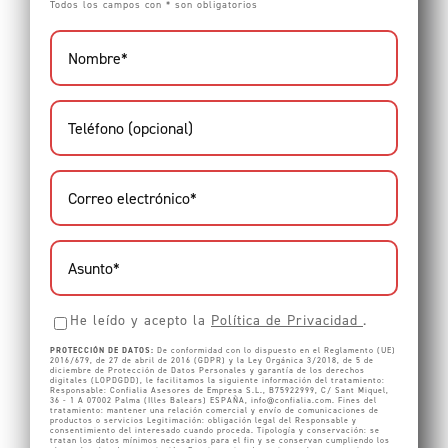
Todos los campos con * son obligatorios
He leído y acepto la
Política de Privacidad
.
PROTECCIÓN DE DATOS:
De conformidad con lo dispuesto en el Reglamento (UE)
2016/679, de 27 de abril de 2016 (GDPR) y la Ley Orgánica 3/2018, de 5 de
diciembre de Protección de Datos Personales y garantía de los derechos
digitales (LOPDGDD), le facilitamos la siguiente información del tratamiento:
Responsable: Confialia Asesores de Empresa S.L., B75922999, C/ Sant Miquel,
36 - 1 A 07002 Palma (Illes Balears) ESPAÑA,
info@confialia.com
. Fines del
tratamiento: mantener una relación comercial y envío de comunicaciones de
productos o servicios Legitimación: obligación legal del Responsable y
consentimiento del interesado cuando proceda. Tipología y conservación: se
tratan los datos mínimos necesarios para el fin y se conservan cumpliendo los