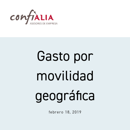
Saltar
al
contenido
Toggl
Navig
Servicios
Gasto por
Abogados Palma de Mallorca
movilidad
Sobre nosotros
geográfica
Blog
febrero 18, 2019
Contacto