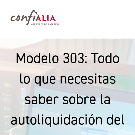
Saltar
al
contenido
Toggl
Navig
Servicios
Modelo 303: Todo
Abogados Palma de Mallorca
lo que necesitas
Sobre nosotros
saber sobre la
Blog
autoliquidación del
Contacto