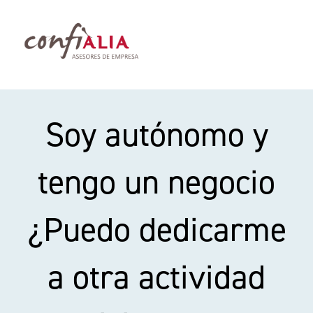
Saltar
al
contenido
Toggl
Navig
Servicios
Soy autónomo y
Abogados Palma de Mallorca
tengo un negocio
Sobre nosotros
¿Puedo dedicarme
Blog
a otra actividad
Contacto